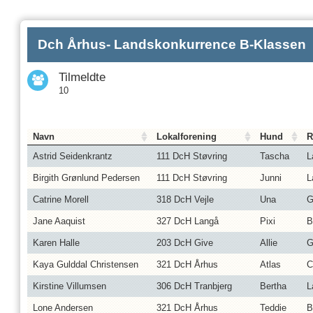
Dch Århus- Landskonkurrence B-Klassen
Tilmeldte
10
Navn
Lokalforening
Hund
R
Astrid Seidenkrantz
111 DcH Støvring
Tascha
L
Birgith Grønlund Pedersen
111 DcH Støvring
Junni
L
Catrine Morell
318 DcH Vejle
Una
G
Jane Aaquist
327 DcH Langå
Pixi
B
Karen Halle
203 DcH Give
Allie
G
Kaya Gulddal Christensen
321 DcH Århus
Atlas
C
Kirstine Villumsen
306 DcH Tranbjerg
Bertha
L
Lone Andersen
321 DcH Århus
Teddie
B