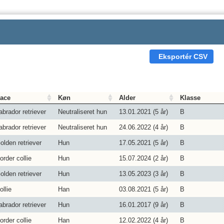
Eksportér CSV
ace
Køn
Alder
Klasse
abrador retriever
Neutraliseret hun
13.01.2021 (
5
år)
B
abrador retriever
Neutraliseret hun
24.06.2022 (
4
år)
B
olden retriever
Hun
17.05.2021 (
5
år)
B
order collie
Hun
15.07.2024 (
2
år)
B
olden retriever
Hun
13.05.2023 (
3
år)
B
ollie
Han
03.08.2021 (
5
år)
B
abrador retriever
Hun
16.01.2017 (
9
år)
B
order collie
Han
12.02.2022 (
4
år)
B