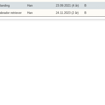
landing
Han
23.09.2021 (
4
år)
B
abrador retriever
Han
24.11.2023 (
2
år)
B