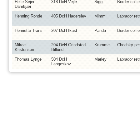
Helle Sejer
318 DcH Vejle
Siggi
Border collie
Damkjær
Henning Rohde
405 DcH Haderslev
Mimmi
Labrador retr
Henriette Trans
207 DcH Ikast
Panda
Border collie
Mikael
204 DcH Grindsted-
Krumme
Chodsky pe
Kristensen
Billund
Thomas Lynge
504 DcH
Marley
Labrador retr
Langeskov