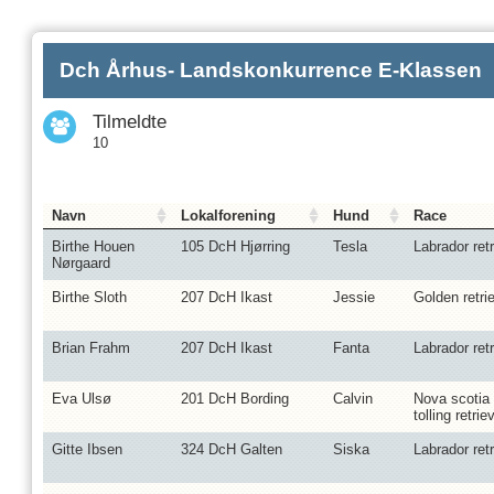
Dch Århus- Landskonkurrence E-Klassen
Tilmeldte
10
Navn
Lokalforening
Hund
Race
Birthe Houen
105 DcH Hjørring
Tesla
Labrador retr
Nørgaard
Birthe Sloth
207 DcH Ikast
Jessie
Golden retri
Brian Frahm
207 DcH Ikast
Fanta
Labrador retr
Eva Ulsø
201 DcH Bording
Calvin
Nova scotia
tolling retrie
Gitte Ibsen
324 DcH Galten
Siska
Labrador retr