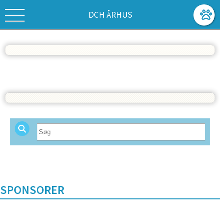
DCH ÅRHUS
Vis alle
SPONSORER